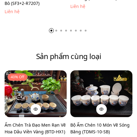
Bò (SF3+2-R7207)
Liên hệ
Liên hệ
Sản phẩm cùng loại
40% Off
Ấm Chén Trà Đạo Men Rạn Vẽ
Bộ Ấm Chén 10 Món Vẽ Sóng
Hoa Dâu Viền Vàng (BTD-HX1)
Băng (TDMS-10-SB)