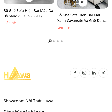
Bộ Ghế Sofa Hiện Đại Màu Da
Bộ Ghế Sofa Hiện Đại Màu
Bò Sáng (SF3+2-R8611)
Xanh Cavansite Và Ghế Đơn
Liên hệ
Màu Kem (SF3+1-R8602)
Liên hệ
Showroom Nội Thất Hawa