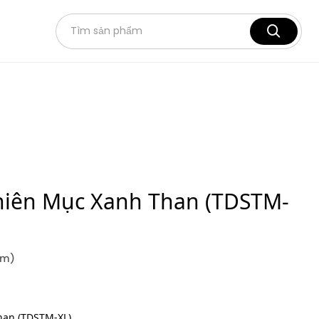
iên Mục Xanh Than (TDSTM-
em)
han (TDSTM-XL)