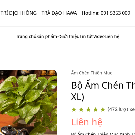
 TRÍ DỊCH HỒNG
TRÀ ĐẠO HAWA
Hotline: 091 5353 009
|
|
Trang chủ
Sản phẩm
Giới thiệu
Tin tức
Video
Liên hệ
Ấm Chén Thiên Mục
Bộ Ấm Chén Th
XL)
(472 lượt x
Liên hệ
Bộ Ấm Chén Thiên Mục Xanh T