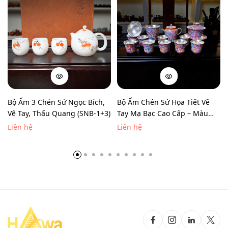
Bộ Ấm 3 Chén Sứ Ngọc Bích,
Bộ Ấm Chén Sứ Họa Tiết Vẽ
Vẽ Tay, Thấu Quang (SNB-1+3)
Tay Mạ Bạc Cao Cấp – Màu
Ánh Hồng (TDSTM-MB-MH)
Liên hệ
Liên hệ