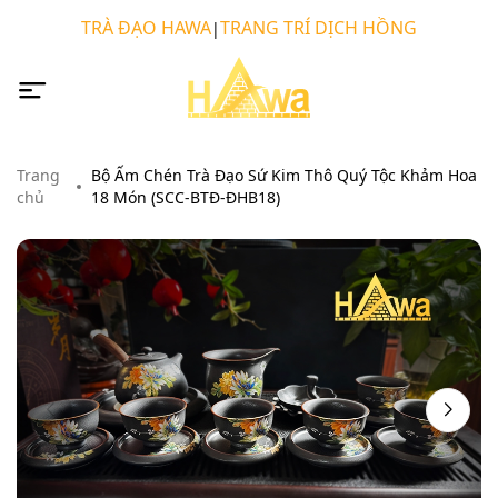
TRÀ ĐẠO HAWA
TRANG TRÍ DỊCH HỒNG
|
Trang
Bộ Ấm Chén Trà Đạo Sứ Kim Thô Quý Tộc Khảm Hoa
chủ
18 Món (SCC-BTĐ-ĐHB18)