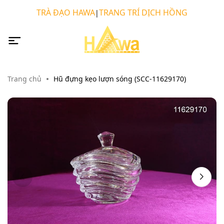
TRÀ ĐẠO HAWA
TRANG TRÍ DỊCH HỒNG
|
Trang chủ
Hũ đựng kẹo lượn sóng (SCC-11629170)